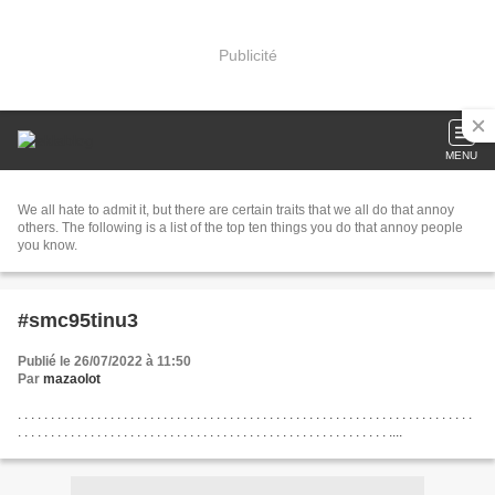
Publicité
MENU
We all hate to admit it, but there are certain traits that we all do that annoy
others. The following is a list of the top ten things you do that annoy people
you know.
#smc95tinu3
Publié le 26/07/2022 à 11:50
Par
mazaolot
. . . . . . . . . . . . . . . . . . . . . . . . . . . . . . . . . . . . . . . . . . . . . . . . . . . . . . . . . . . . . . . . . . . . .
. . . . . . . . . . . . . . . . . . . . . . . . . . . . . . . . . . . . . . . . . . . . . . . . . . . . . . . . ....