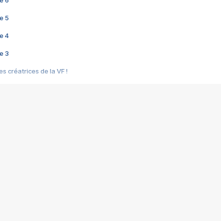
e 6
e 5
e 4
e 3
s créatrices de la VF !
e 2
e 1
e Mektoub My Love arrive enfin ! Rencontre avec Shaïn Boumedine et Sal
i : après Toni en famille
elle réalise le bouleversant Dites lui que je l'aime
ais ! Rencontre autour de Vie privée de Rebecca Zlotowski
 de Marguerite, Grave... Rencontre avec Ella Rumpf
 Les Rêveurs, un film intime sur la santé mentale