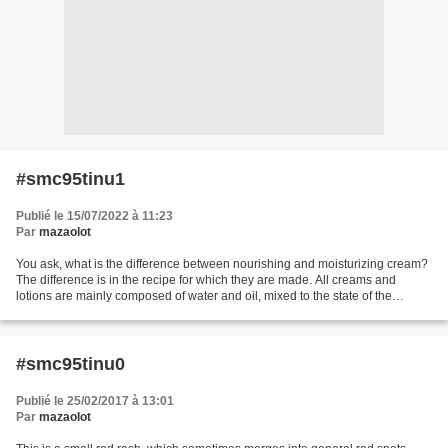
#smc95tinu1
Publié le 15/07/2022 à 11:23
Par
mazaolot
You ask, what is the difference between nourishing and moisturizing cream?
The difference is in the recipe for which they are made. All creams and
lotions are mainly composed of water and oil, mixed to the state of the
emulsion. Moisturizers and gels...
#smc95tinu0
Publié le 25/02/2017 à 13:01
Par
mazaolot