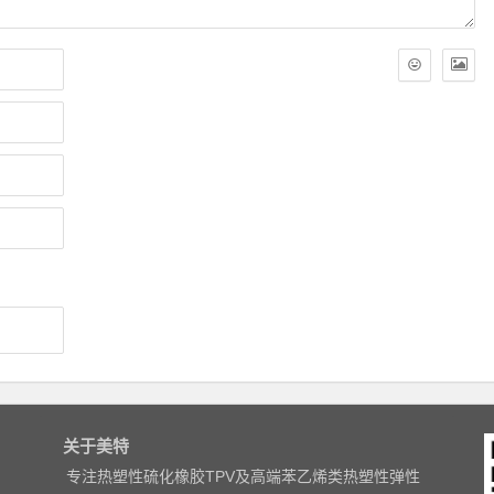
关于美特
专注热塑性硫化橡胶TPV及高端苯乙烯类热塑性弹性