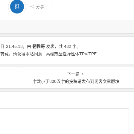
挺
分享
6日
21:45:18
，由
韧性哥
发表，共 432 字。
载，请获得本站同意 | 高端热塑性弹性体TPV/TPE
下一篇
字数小于800汉字的投稿请发布到韧客文章版块