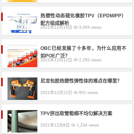
热塑性动态硫化橡胶TPV（EPDM/PP）
配方组成解析
2021年12月14日
3,669 views
OBC已经发展了十多年，为什么应用不
如POE广泛？
2021年12月12日
2,293 views
尼龙包胶热塑性弹性体的难点在哪里？
2021年12月12日
801 views
TPV挤出软管粗细不均匀解决方案
2021年12月8日
1,234 views