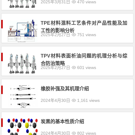
2025年3月31日
470 views
TPE材料混料工艺条件对产品性能及加
工性的影响分析
2025年2月27日
751 views
TPV材料表面析油问题的机理分析与综
合防治策略
2025年2月27日
601 views
橡胶补强及其机理介绍
2024年4月30日
1,161 views
炭黑的基本性质介绍
2024年4月30日
802 views