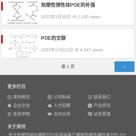
热塑性弹性体POE的补强
2021年1月30日
1,193 views
POE的交联
2020年12月21日
6,047 views
文章导航
第
1
页
更多栏目
美特概览
公司新闻
联系我们
企业文化
人才招聘
产业资讯
免责申明
合作伙伴
站务管理
关于美特
专注热塑性硫化橡胶TPV及高端苯乙烯类热塑性弹性体TPE-S十