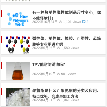
有一种热塑性弹性体制品尺寸变小，你
不能怪材料！
2022年10月24日
1,101 views
2
弹性体、塑性体、橡胶、可塑性、母炼
胶等专业用语介绍
2022年5月26日
1,580 views
TPV能耐防锈油吗？
2022年5月10日
981 views
聚氨酯是什么？聚氨酯的分类及应用、
特点优势、合成与加工方法
2022年4月21日
1,041 views