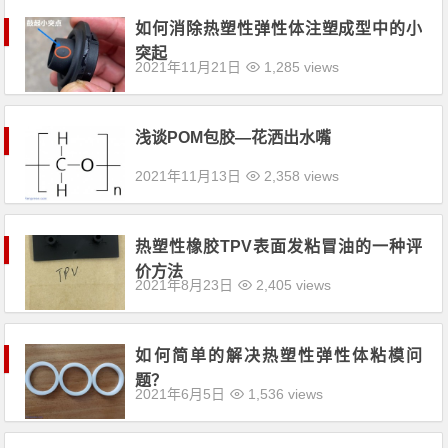
如何消除热塑性弹性体注塑成型中的小
突起
2021年11月21日
1,285 views
浅谈POM包胶—花洒出水嘴
2021年11月13日
2,358 views
热塑性橡胶TPV表面发粘冒油的一种评
价方法
2021年8月23日
2,405 views
如何简单的解决热塑性弹性体粘模问
题？
2021年6月5日
1,536 views