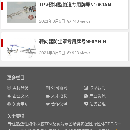
TPV预制型跑道专用牌号N1060AN
2021年8月6日
743 views
转向器防尘罩专用牌号N90AN-H
2021年8月5日
923 views
更多栏目
美特概览
公司新闻
联系我们
企业文化
人才招聘
产业资讯
免责申明
合作伙伴
站务管理
关于美特
专注热塑性硫化橡胶TPV及高端苯乙烯类热塑性弹性体TPE-S十