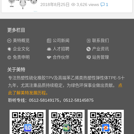
2018年8月25日
3,626 views
1
更多栏目
美特概览
公司新闻
联系我们
企业文化
人才招聘
产业资讯
免责申明
合作伙伴
站务管理
关于美特
专注热塑性硫化橡胶TPV及高端苯乙烯类热塑性弹性体TPE-S十
九年，尤其注重品质持续稳定，为绿色环保事业做出贡献。
点
此了解美特发展历程。
聆听专线：0512-58149175，0512-58145875