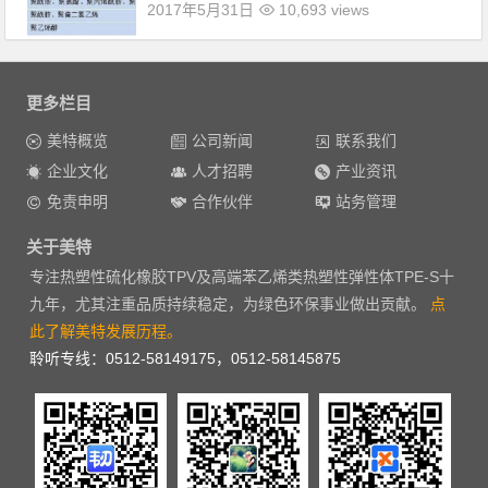
2017年5月31日
10,693 views
更多栏目
美特概览
公司新闻
联系我们
企业文化
人才招聘
产业资讯
免责申明
合作伙伴
站务管理
关于美特
专注热塑性硫化橡胶TPV及高端苯乙烯类热塑性弹性体TPE-S十
九年，尤其注重品质持续稳定，为绿色环保事业做出贡献。
点
此了解美特发展历程。
聆听专线：0512-58149175，0512-58145875