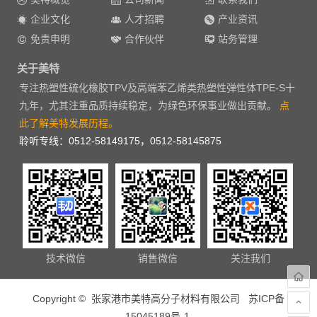
企业文化
人才招聘
产业资讯
免责申明
合作伙伴
站务管理
关于美特
专注热塑性硫化橡胶TPV及高端苯乙烯类热塑性弹性体TPE-S十
九年，尤其注重品质持续稳定，为绿色环保事业做出贡献。
点
此了解美特发展历程。
聆听专线：0512-58149175，0512-58145875
技术微信
销售微信
关注我们
Copyright © 张家港市美特高分子材料有限公司
苏ICP备
15045189号-1
.