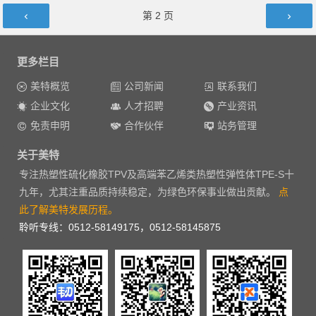
文章导航
第
2
页
更多栏目
美特概览
公司新闻
联系我们
企业文化
人才招聘
产业资讯
免责申明
合作伙伴
站务管理
关于美特
专注热塑性硫化橡胶TPV及高端苯乙烯类热塑性弹性体TPE-S十
九年，尤其注重品质持续稳定，为绿色环保事业做出贡献。
点
此了解美特发展历程。
聆听专线：0512-58149175，0512-58145875