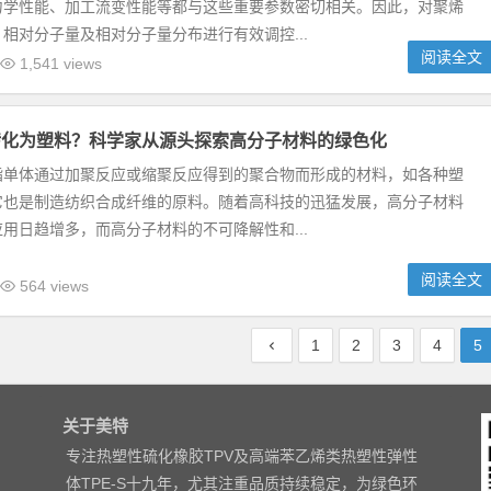
力学性能、加工流变性能等都与这些重要参数密切相关。因此，对聚烯
相对分子量及相对分子量分布进行有效调控...
阅读全文
1,541 views
转化为塑料？科学家从源头探索高分子材料的绿色化
指单体通过加聚反应或缩聚反应得到的聚合物而形成的材料，如各种塑
它也是制造纺织合成纤维的原料。随着高科技的迅猛发展，高分子材料
用日趋增多，而高分子材料的不可降解性和...
阅读全文
564 views
1
2
3
4
5
关于美特
专注热塑性硫化橡胶TPV及高端苯乙烯类热塑性弹性
体TPE-S十九年，尤其注重品质持续稳定，为绿色环