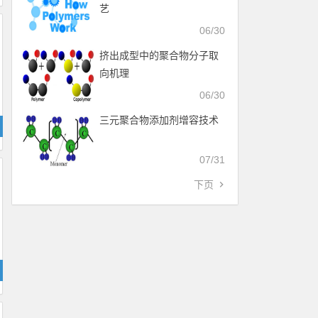
艺
06/30
挤出成型中的聚合物分子取
向机理
06/30
三元聚合物添加剂增容技术
07/31
下页