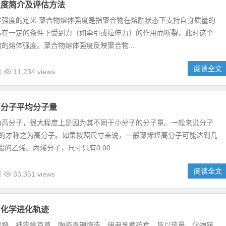
强度简介及评估方法
体强度的定义 聚合物熔体强度是指聚合物在熔融状态下支持自身质量的
体在一定的条件下受到力（如牵引或拉伸力）的作用而断裂，此时这个
的熔体强度。聚合物熔体强度反映聚合物...
阅读全文
日
11,234 views
高分子平均分子量
为高分子，很大程度上是因为其不同于小分子的分子量。一般来说分子
上的才称之为高分子。如果按照尺寸来说，一般聚烯烃高分子可能达到几
的乙烯、丙烯分子，尺寸只有0.00...
阅读全文
日
33,351 views
：化学进化轨迹
成熟，神农尝百草，陶瓷青铜烧造，伊尹烹煮药食，皆以热量，化物转