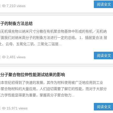
阅读全文
日
7,210 views
分子的制备方法总结
指无机填充物以纳米尺寸分散在有机聚合物基体中形成的有机／无机纳
面我们对纳米高分子的制备方法进行一定的总结。 1．插层复合法 层
土、云母、五氧化二钒、三氧化二锰层...
阅读全文
日
2,481 views
高分子聚合物拉伸性能测试结果的影响
自本世纪初得到了快速的发展，其作为材料使用被广泛地应用到工业
子聚合物材料的大量应用，人们迫切需要了解它的性能，而对于大部分
力学性能显得更为重要，掌握高分子聚合物力...
阅读全文
日
15,971 views