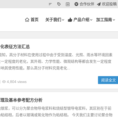
合作伙伴
欢迎投稿
首页
关于我们
产品介绍
加工指南
老化表征方法汇总
所周知，高分子材料在使用过程中由于受到温度、光照、雨水等环境因素
生一定程度的老化，其外观、力学性能、微观结构等都会发生一定程度
响其使用性能。那么高分子材料究竟老化...
阅读全文
日
4,804 views
原理及基本参考配方分析
电银浆，可以分为聚合物导电浆料和烧结型银导电浆料，其区别在于前
为粘结相，后者以玻璃或氧化物作为粘结相。 今天我们主要讨论聚合物