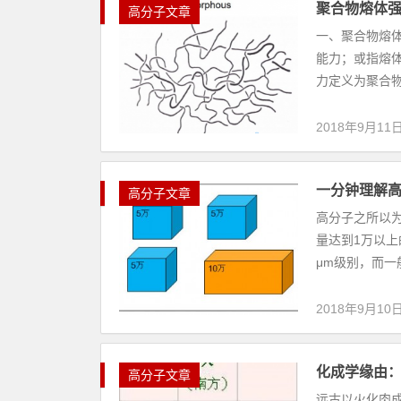
聚合物熔体
高分子文章
一、聚合物熔
能力；或指熔
力定义为聚合物
2018年9月11
一分钟理解
高分子文章
高分子之所以
量达到1万以
μm级别，而一般
2018年9月10
化成学缘由
高分子文章
远古以火化肉