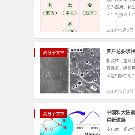
形为器用：化
曰：气水火土四
2018年9月9日
客户总要求
高分子文章
相容性，是设
容性差，纵使
么是相容性呢？
2018年2月3日
中国科大陈
高分子文章
得新进展
支化度、相对