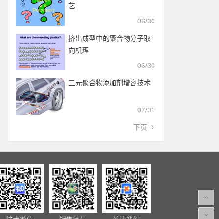
艺
06/30
挤出成型中的聚合物分子取
向机理
06/30
三元聚合物添加剂增容技术
07/31
下页