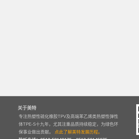
关于美特
专注热塑性硫化橡胶TPV及高端苯乙烯类热塑性弹性
体TPE-S十九年，尤其注重品质持续稳定，为绿色环
保事业做出贡献。
点此了解美特发展历程。