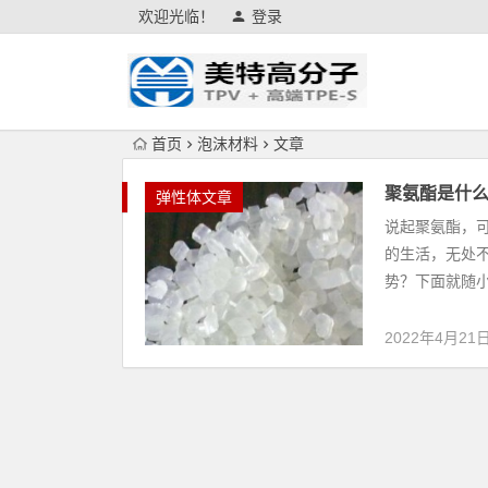
欢迎光临！
登录
首页
泡沫材料
文章
聚氨酯是什
弹性体文章
说起聚氨酯，
的生活，无处
势？下面就随小
2022年4月21