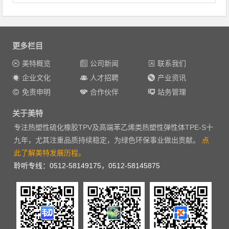
更多栏目
美特概览
公司新闻
联系我们
企业文化
人才招聘
产业资讯
免责申明
合作伙伴
站务管理
关于美特
专注热塑性硫化橡胶TPV及高端苯乙烯类热塑性弹性体TPE-S十
九年，尤其注重品质持续稳定，为绿色环保事业做出贡献。
点
此了解美特发展历程。
聆听专线：0512-58149175，0512-58145875