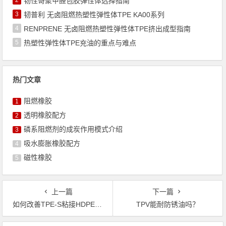
韧性哥聚甲醛包胶弹性体选择指南
3
韧普利 无卤阻燃热塑性弹性体TPE KA00系列
4
RENPRENE 无卤阻燃热塑性弹性体TPE挤出成型指南
5
热塑性弹性体TPE充油的重点与难点
热门文章
阻燃橡胶
1
透明橡胶配方
2
磷系阻燃剂的成炭作用模式介绍
3
吸水膨胀橡胶配方
4
磁性橡胶
5
上一篇
下一篇
如何改善TPE-S粘接HDPE的强度？
TPV能耐防锈油吗？