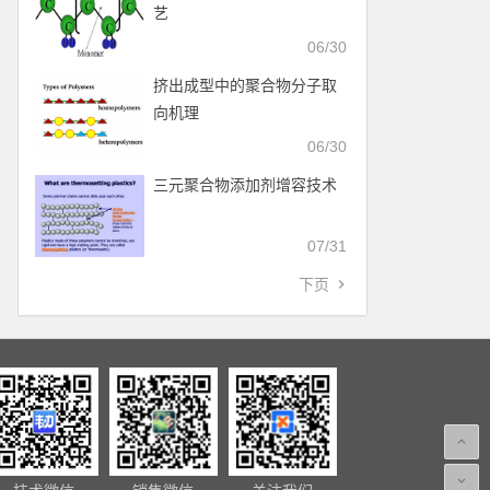
艺
06/30
挤出成型中的聚合物分子取
向机理
06/30
三元聚合物添加剂增容技术
07/31
下页