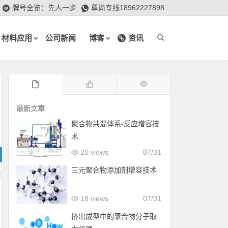
牌号全览：先人一步
尊尚专线18962227898
材料应用
公司新闻
博客
资讯
最新文章
聚合物共混体系-反应增容技
术
20 views
07/31
三元聚合物添加剂增容技术
18 views
07/31
挤出成型中的聚合物分子取