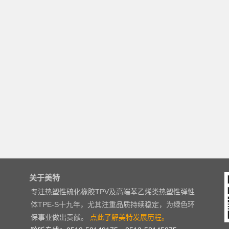
关于美特
专注热塑性硫化橡胶TPV及高端苯乙烯类热塑性弹性
体TPE-S十九年，尤其注重品质持续稳定，为绿色环
保事业做出贡献。
点此了解美特发展历程。