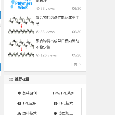
向机理
83 views
06/30
聚合物的结晶性能及成型工
艺
86 views
06/30
聚合物挤出成型口模内流动
不稳定性
126 views
05/28
下页
推荐栏目
美特原创
TPV/TPE系列
TPE应用
TPE技术
塑料技术
成型加工