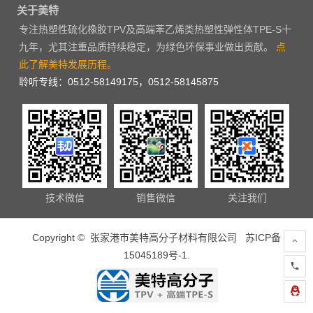
关于美特
专注热塑性硫化橡胶TPV及高端苯乙烯类热塑性弹性体TPE-S十
九年，尤其注重品质持续稳定，为绿色环保事业做出贡献。
点
此了解美特发展历程。
聆听专线：0512-58149175，0512-58145875
技术微信
销售微信
关注我们
Copyright © 张家港市美特高分子材料有限公司
苏ICP备
15045189号-1
.