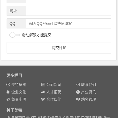
网址
QQ
滑动解锁才能提交
更多栏目
美特概览
公司新闻
联系我们
企业文化
人才招聘
产业资讯
免责申明
合作伙伴
站务管理
关于美特
专注热塑性硫化橡胶TPV及高端苯乙烯类热塑性弹性体TPE-S十