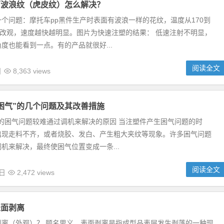
面波浪纹（虎皮纹）怎么解决？
个问题：摩托车pp黑件生产时表面有波浪一样的花纹，温度从170到
无改观，速度越快越明显。图片为快速注塑的结果： 低速注射不明显，
度也能看到一点。有的产品就很好...
阅读全文
日
8,363 views
困气”的几个问题及其改善措施
VC件的困气问题较难通过调机来解决的原因 当注塑件产生困气问题的时
出现走料不齐，或者烧胶、发白、产生粗大夹纹等现象。许多困气问题
机来解决，最终使困气位置变成一条...
阅读全文
7日
2,472 views
表面剥离
剥离（外观）？ 顾名思义，表面剥离是指成型品表层发生剥落的一种现