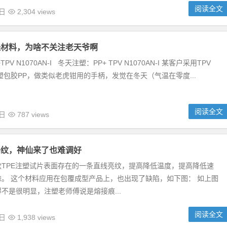
阅读全文
9日
2,304 views
怪材料，为啥不关注老天爷啊
PV N1070AN-I 冬天注塑：PP+ TPV N1070AN-I 某客户采用TPV
I 注塑包胶PP，做类似老虎钳用的手柄，发觉在冬天（气温在零度...
阅读全文
7日
787 views
条纹，神仙来了也难调好
款TPE注塑试片表面存在的一条直线亮纹，提高降低温度，提高降低速
。 这个材料应用在包覆成型产品上，也出现了缺陷，如下图： 如上图
不是很明显，注塑老师傅说是熔接痕...
阅读全文
5日
1,938 views