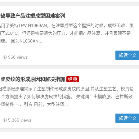
欠缺导致产品注塑成型困难案列
用了美特TPV N1060AN，在注塑成型这个握把的时候，成型困难，虽
了210°C，但还是需要很大的压力，才能把产品注满，并且表观不是
 因为N1060AN...
阅读全文
日
960 views
件虎皮纹的形成原因和解决措施
经典
出模膨胀原理揭示了注塑制件形成虎皮纹的原因,并从注塑工艺、模具设
三个方面提出了如何解决虎皮纹的措施。 关键词：出模膨胀、巴拉斯效
塑制件 一、引言 目前，大型注塑...
阅读全文
日
5,365 views