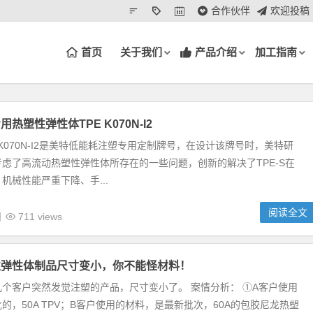
合作伙伴
欢迎投稿
首页
关于我们
产品介绍
加工指南
热塑性弹性体TPE K070N-I2
E K070N-I2是美特低能耗注塑专用定制牌号，在设计该牌号时，美特研
虑了高流动热塑性弹性体所存在的一些问题，创新的解决了TPE-S在
机械性能严重下降、手...
阅读全文
日
711 views
性弹性体制品尺寸变小，你不能怪材料！
个客户突然发觉注塑的产品，尺寸变小了。 案情分析： ①A客户使用
的，50A TPV；B客户使用的材料，是最新批次，60A的包胶尼龙热塑