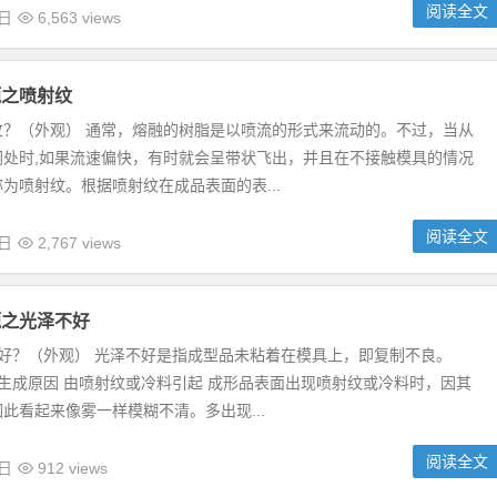
阅读全文
0日
6,563 views
题之喷射纹
纹？（外观） 通常，熔融的树脂是以喷流的形式来流动的。不过，当从
阔处时,如果流速偏快，有时就会呈带状飞出，并且在不接触模具的情况
为喷射纹。根据喷射纹在成品表面的表...
阅读全文
0日
2,767 views
题之光泽不好
好？（外观） 光泽不好是指成型品未粘着在模具上，即复制不良。
生成原因 由喷射纹或冷料引起 成形品表面出现喷射纹或冷料时，因其
此看起来像雾一样模糊不清。多出现...
阅读全文
1日
912 views