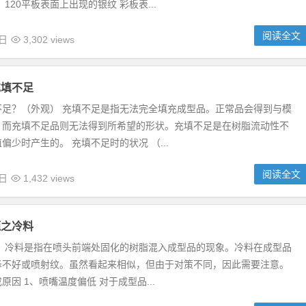
120平板表面上出现的银纹 彩板表...
阅读全文
9日
3,302 views
充填不足
不足？（外观） 充填不足是指无法完全填充成型品。正常品会得到与模
，而充填不足品则无法得到所希望的形状。充填不足是在树脂流动性不
偏少时产生的。 充填不足时的状况 （...
阅读全文
9日
1,432 views
题之冷料
？ 冷料是指在喷头前端处固化的树脂混入成型品的现象。冷料在成型品
泽不好或喷射纹。虽然看起来相似，但由于对策不同，因此需要注意。
原因 1、喷嘴温度偏低 对于成型品...