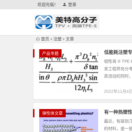
欢迎光临！
登录
首页
注塑
文章
低能耗注塑专用
产品专题
韧性哥 ® TP
发工程师充分考
高流动的同时，
2022年11月4
有一种热塑
弹性体文章
最近，有碰到几
的材料，是一批