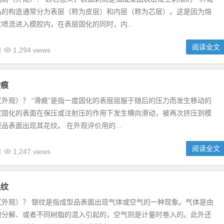
品的构造通常分为表层（称为皮层）和内层（称为芯层）。这是因为熔
喷流进入模腔内，在表层固化的同时，内...
阅读全文
日
1,294 views
滑痕
外观）？ “滑痕”是指一度固化的表层屈服于随后的压力而发生移动的
度固化的表面在保压或注射压的作用下发生横向滑动，被再次挤压到模
品表面出现其花纹。 在外观评价用的...
阅读全文
日
1,247 views
银纹
（外观）？ 银纹是指成型品表面出现气体或空气的一种现象。气体是由
的分解、或者不同树脂的混入引起的，空气则是计量时卷入的。此外还