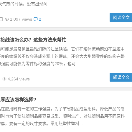
天气热的时候，没有出现问...
阅读全文
4日
1,097 views
2
熔接线该怎么办？这些方法来帮忙
线可能是最常见且最难消除的注塑缺陷。它们在熔体流动前沿在型腔中
不良的编织线不仅会造成外观上的瑕疵，还会大大削弱零件的结构完整
强度可能仅为零件标称强度的20％，也可...
阅读全文
日
4,264 views
厚应该怎样选择?
品在应用时有一定的工作强度，为了节省制品成型用料，降低产品的制
同时也为了使注塑制品能容易成型、顺利生产，对注塑制品用不同原料
厚，要有一定的尺寸要求。常用热塑性塑料...