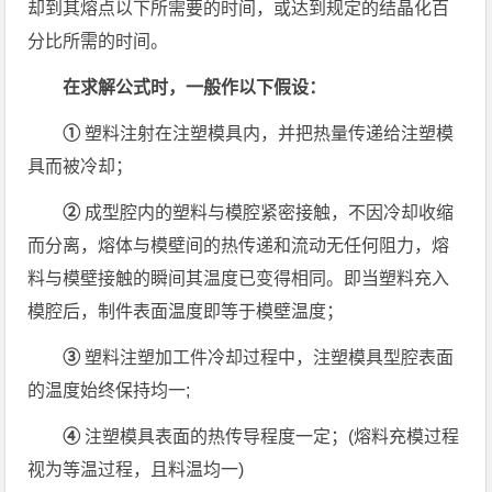
却到其熔点以下所需要的时间，或达到规定的结晶化百
分比所需的时间。
在求解公式时，一般作以下假设：
①
塑料注射在注塑模具内，并把热量传递给注塑模
具而被冷却；
②
成型腔内的塑料与模腔紧密接触，不因冷却收缩
而分离，熔体与模壁间的热传递和流动无任何阻力，熔
料与模壁接触的瞬间其温度已变得相同。即当塑料充入
模腔后，制件表面温度即等于模壁温度；
③
塑料注塑加工件冷却过程中，注塑模具型腔表面
的温度始终保持均一;
④
注塑模具表面的热传导程度一定；(熔料充模过程
视为等温过程，且料温均一)