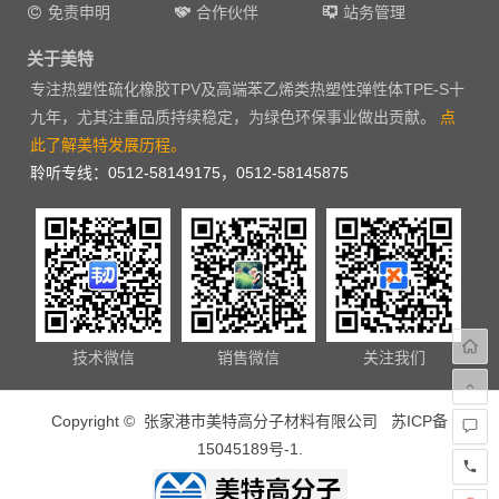
免责申明
合作伙伴
站务管理
关于美特
专注热塑性硫化橡胶TPV及高端苯乙烯类热塑性弹性体TPE-S十
九年，尤其注重品质持续稳定，为绿色环保事业做出贡献。
点
此了解美特发展历程。
聆听专线：0512-58149175，0512-58145875
技术微信
销售微信
关注我们
Copyright © 张家港市美特高分子材料有限公司
苏ICP备
15045189号-1
.