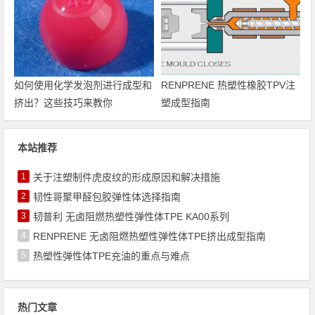
如何使用化学发泡剂进行成型和
RENPRENE 热塑性橡胶TPV注
挤出？这些技巧来教你
塑成型指南
本站推荐
1
关于注塑制件虎皮纹的形成原因和解决措施
2
韧性哥聚甲醛包胶弹性体选择指南
3
韧普利 无卤阻燃热塑性弹性体TPE KA00系列
4
RENPRENE 无卤阻燃热塑性弹性体TPE挤出成型指南
5
热塑性弹性体TPE充油的重点与难点
热门文章