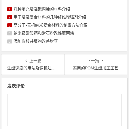
几种填充增强聚丙烯的材料介绍
1
用于增强复合材料的几种纤维增强剂介绍
2
高分子-无机纳米复合材料的制备方法介绍
3
纳米级碳酸钙和滑石粉改性聚丙烯
4
添加嵌段共聚物改善增容
5
上一篇
下一篇
注塑速度的用法及调机注意事项的经验总结
实用的POM注塑加工工艺
文章导航
发表评论