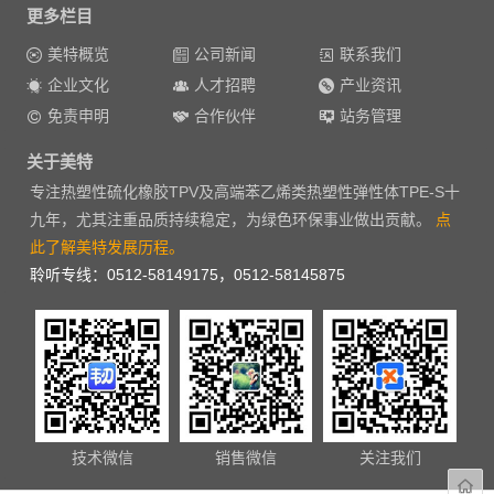
更多栏目
美特概览
公司新闻
联系我们
企业文化
人才招聘
产业资讯
免责申明
合作伙伴
站务管理
关于美特
专注热塑性硫化橡胶TPV及高端苯乙烯类热塑性弹性体TPE-S十
九年，尤其注重品质持续稳定，为绿色环保事业做出贡献。
点
此了解美特发展历程。
聆听专线：0512-58149175，0512-58145875
技术微信
销售微信
关注我们