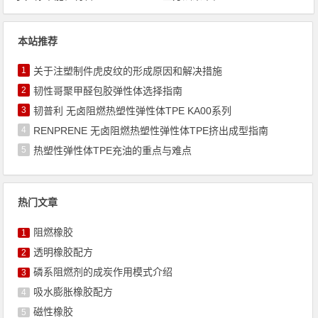
本站推荐
1
关于注塑制件虎皮纹的形成原因和解决措施
2
韧性哥聚甲醛包胶弹性体选择指南
3
韧普利 无卤阻燃热塑性弹性体TPE KA00系列
4
RENPRENE 无卤阻燃热塑性弹性体TPE挤出成型指南
5
热塑性弹性体TPE充油的重点与难点
热门文章
阻燃橡胶
1
透明橡胶配方
2
磷系阻燃剂的成炭作用模式介绍
3
吸水膨胀橡胶配方
4
磁性橡胶
5