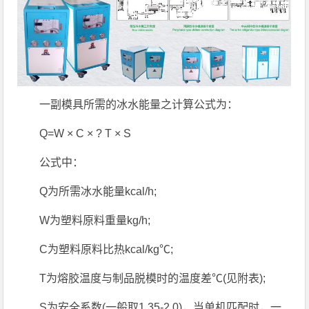
一副模具所需的冰水能量之计算公式为：
Q=W × C × ? T × S
公式中：
Q为所需冰水能量kcal/h;
W为塑料原料重量kg/h;
C为塑料原料比热kcal/kg℃;
T为熔胶温度与制品脱模时的温度差℃(见附表);
S为安全系数(一般取1.35-2.0)，当单机匹配时，一