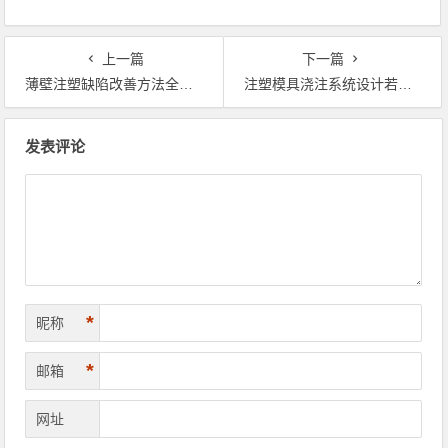
上一篇
下一篇
薄壁注塑缺陷改善方法全解（16种）
注塑模具浇注系统设计若干原则
文章导航
发表评论
*
昵称
*
邮箱
网址