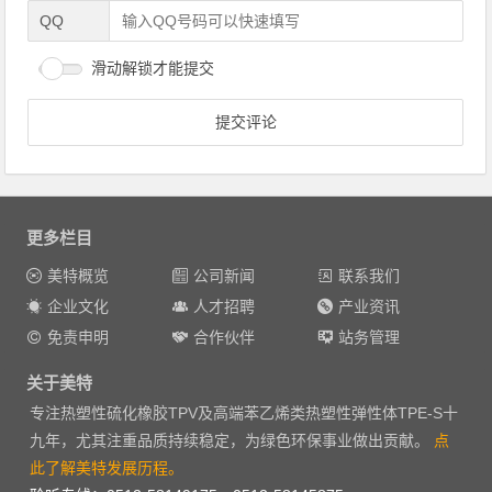
QQ
滑动解锁才能提交
更多栏目
美特概览
公司新闻
联系我们
企业文化
人才招聘
产业资讯
免责申明
合作伙伴
站务管理
关于美特
专注热塑性硫化橡胶TPV及高端苯乙烯类热塑性弹性体TPE-S十
九年，尤其注重品质持续稳定，为绿色环保事业做出贡献。
点
此了解美特发展历程。