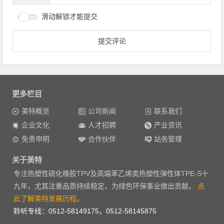
滑动解锁才能提交
更多栏目
美特概览
公司新闻
联系我们
企业文化
人才招聘
产业资讯
免责申明
合作伙伴
站务管理
关于美特
专注热塑性硫化橡胶TPV及高端苯乙烯类热塑性弹性体TPE-S十
九年，尤其注重品质持续稳定，为绿色环保事业做出贡献。
点
此了解美特发展历程。
聆听专线：0512-58149175，0512-58145875