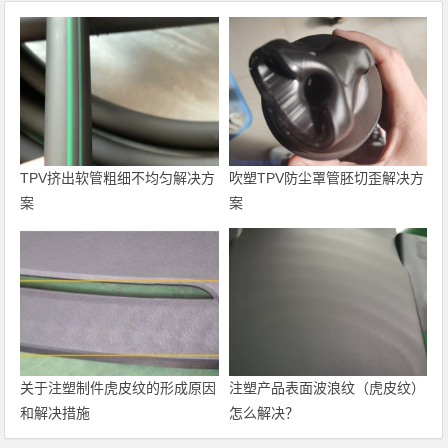
TPV挤出软管粗细不均匀解决方
吹塑TPV防尘罩管胚切歪解决方
案
案
关于注塑制件虎皮纹的形成原因
注塑产品表面波浪纹（虎皮纹）
和解决措施
怎么解决？