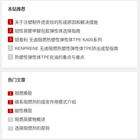
本站推荐
1
关于注塑制件虎皮纹的形成原因和解决措施
2
韧性哥聚甲醛包胶弹性体选择指南
3
韧普利 无卤阻燃热塑性弹性体TPE KA00系列
4
RENPRENE 无卤阻燃热塑性弹性体TPE挤出成型指南
5
热塑性弹性体TPE充油的重点与难点
热门文章
阻燃橡胶
1
磷系阻燃剂的成炭作用模式介绍
2
磁性橡胶
3
阻燃高聚物概述
4
选择阻燃剂的原则
5