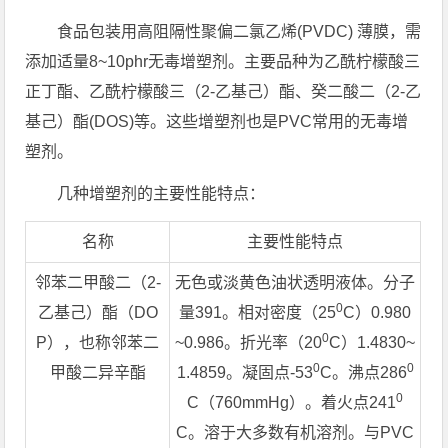
食品包装用高阻隔性聚偏二氯乙烯(PVDC) 薄膜，需
添加适量8~10phr无毒增塑剂。主要品种为乙酰柠檬酸三
正丁酯、乙酰柠檬酸三（2-乙基己）酯、癸二酸二（2-乙
基己）酯(DOS)等。这些增塑剂也是PVC常用的无毒增
塑剂。
几种增塑剂的主要性能特点：
名称
主要性能特点
邻苯二甲酸二（2-
无色或淡黄色油状透明液体。分子
0
乙基己）酯（DO
量391。相对密度（25
C）0.980
0
P），也称邻苯二
~0.986。折光率（20
C）1.4830~
0
0
甲酸二异辛酯
1.4859。凝固点-53
C。沸点286
0
C（760mmHg）。着火点241
C。溶于大多数有机溶剂。与PVC