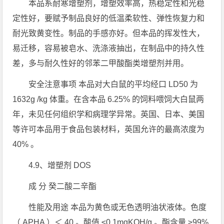
本品系耐寒增塑剂，增塑效率高，热稳定性和光稳
定性好，要赋予制品良好的低温柔软性、弹性恢复力和
耐光致黄变性。制品的手感亦好。但本品的挥发性大，
易迁移，容易被皂水、洗涤液抽出，在制品中的持久性
差，多与耐久性好的邻苯二甲酸酯类增塑剂并用。
安全注意事项 本品对大白鼠的平均经口 LD50 为
1632g /kg 体重。在含本品 6.25% 的饲料喂饲大白鼠两
年，未见任何组织学和病理学异常。英国、日本、美国
等许可本品用于食品包装材料，英国允许的最高浓度为
40% 。
4.9、增塑剂 DOS
成 分 癸二酸二辛酯
性能及用途 本品为黄色或无色透明油状液体。色度
（ APHA ）＜ 40 。酸值 ≤0.1mgKOH/g 。酯含量 ≥99%