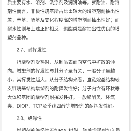
质主要有水、溶剂、洗涤剂及润滑油等。就耐油、耐溶
剂性而言，非极性烷基所占比重较大的增塑剂耐抽出性
差，苯基、酯基及支化程度高的增塑剂耐抽出性好；而
耐水性则与上述正好相反，聚酯类是耐抽出性优良的增
塑剂品种。
2.7、耐挥发性
指增塑剂受热时，从制品表面向空气中扩散的倾
向。增塑剂的挥发性与其分子量有关，一般分子量越
小，其挥发性越大。从分子结构来看，直链烷基结构较
支链烷基结构增塑剂的耐挥发性好；分子内含有环状等
大体积基团的增塑剂耐挥发性好。一般聚酯类、环氧
类、DIOP、TCP及季戊四醇等增塑剂的耐挥发性好。
2.8、绝缘性
增塑剂的绝缘性不如PVC树脂，随着增塑剂加入量