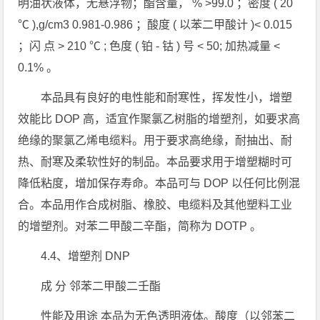
明油状液体，无悬浮物；酯含量， % >99.0 ；密度 ( 20
℃ ),g/cm3 0.981-0.986 ；酸度 ( 以苯二甲酸计 )< 0.015
；闪 点 > 210 ℃ ; 色度 ( 铂 - 钴 ) 号 < 50; 加热减量 <
0.1% 。
本品具有良好的电性能和耐寒性，挥发性小，增塑
效能比 DOP 高，适宜作聚氯乙树脂的增塑剂，如要求高
绝缘的聚氯乙烯电缆料。用于要求高绝缘，耐抽出、耐
热、耐寒及柔软性好的制品。本品要求用于增塑糊时可
降低粘度，增加保存寿命。本品可与 DOP 以任何比例混
合。本品用作合成树脂、橡胶、电缆料及其他塑料工业
的增塑剂。对苯二甲酸二辛酯，简称为 DOTP 。
4.4、增塑剂 DNP
成 分 邻苯二甲酸二壬酯
性能及用途 本品为无色透明液体。酸度（以邻苯二