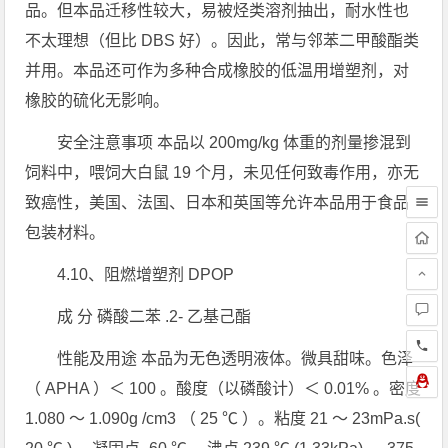
品。但本品迁移性较大，易被烃类溶剂抽出，耐水性也
不太理想（但比 DBS 好）。因此，常与邻苯二甲酸酯类
并用。本品还可作为多种合成橡胶的低温用增塑剂，对
橡胶的硫化无影响。
安全注意事项 本品以 200mg/kg 体重的剂量掺混到
饲料中，喂饲大白鼠 19 个月，未见任何致毒作用，亦无
致癌性，美国、法国、日本和英国等允许本品用于食品
包装材料。
4.10、阻燃增塑剂 DPOP
成 分 磷酸二苯 .2- 乙基己酯
性能及用途 本品为无色透明液体。微具甜味。色泽
（ APHA ）＜ 100 。酸度（以磷酸计）＜ 0.01% 。密度
1.080 ～ 1.090g /cm3 （ 25 ℃ ）。粘度 21 ～ 23mPa.s(