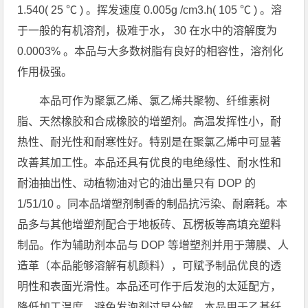
1.540( 25 ℃ ) 。挥发速度 0.005g /cm3.h( 105 ℃ ) 。溶
于一般的有机溶剂，极难于水， 30 在水中的溶解度为
0.0003% 。本品与大多数树脂有良好的相容性，溶剂化
作用极强。
本品可作为聚氯乙烯、氯乙烯共聚物、纤维素树
脂、天然橡胶和合成橡胶的增塑剂。高温发挥性小，耐
热性、耐光性和耐寒性好。特别是在聚氯乙烯中可显著
改善其加工性。本品还具有优良的电绝缘性、耐水性和
耐油抽出性、动植物油对它的油出量只有 DOP 的
1/51/10 。同本品增塑剂制香的制品抗污染、耐磨耗。本
品多与其他增塑剂配合于地板砖、瓦楞板等高填充塑料
制品。作为辅助剂本品与 DOP 等增塑剂并用于薄膜、人
造革（本品能够溶解有机颜料），可赋予制品优良的透
明性和表面光滑性。本品还可作于后发泡的太延配方，
降低加工温度，避免发泡剂过早分解。本品用于乙基纤