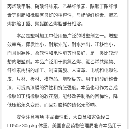
丙烯酸甲酯、硝酸纤纬素、乙基纤维素、醋酸丁酯纤维
素等树脂和橡胶有良好的相容性，与醋酸纤维素、聚乙
烯醇缩丁醛、聚醋酸乙烯脂部分相溶。
本品是塑料加工中使用最广泛的增塑剂之一。增塑
效率高，挥发性小，耐紫外光，耐水抽出，迁移性小，
而且耐寒性、柔软性和电性能等也良好，是一类比较理
想的增塑剂。本品广泛用于聚氯乙烯、氯乙烯共聚物、
纤维素树脂的加工、制造薄膜、人造革、电线和电缆包
皮、片材、板材、模塑品、增塑糊等。用于硝酸纤维素
漆，可提高漆膜的弹性和抗张强度。本品也可作为合成
橡胶如丁腈橡胶的软花剂，能够改善制品的回弹性，降
低压缩永久变形，而且对胶料的硫化无影响。
安全注意事项 本品毒性低，大白鼠和家兔经口
LD50> 30g /kg 体重。美国食品药物管理局准许本品用于