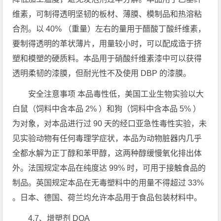
维素，可制得透明坚韧的板材、薄膜、模制品和热溶粘
合剂。以 40% （重量）左右的量用于醋酸丁酸纤维素，
要制得透明的革状薄片，用量较小时，可以配成造于挤
塑和模塑的硬质料。本品用于硝酸纤维素漆中可以获得
透明柔韧的漆膜，但耐光性不及使用 DBP 的漆膜。
安全注意事项 本品毒性低，美国工业生物实验以大
白鼠（饲料中含本品 2% ）和狗（饲料中含本品 5% ）
为对象，对本品进行过 90 天的经口亚急性毒性实验，未
见实验动物有任何毒理学症状，本品为动物脏器内几乎
全都水解为正丁醇和苯甲醇，这两种醇缓慢氧化排出体
外。法国规定本品在纯度达 99% 时，可用于接触食品的
制品。英国规定本品在无毒塑料中的用量不得超过 33%
。日本、德国、荷兰均允许本品用于食品包装材料中。
4.7、增塑剂 DOA