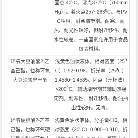
0
0
固点-40
C。沸点377
C（760mm
0
Hg）。着火点257~263
C。与PV
C相容，耐寒增塑剂。耐寒、耐
热、耐光性较好，但耐迁移性、耐
水性较差。一些国家允许用于食品
包装材料。
0
环氧大豆油酸2-乙
浅黄色油状液体。相对密度（25
0
基己酯，也称环氧
C）0.92~0.98。折光率（25
C）
大豆油酸异辛酯
1.4580~1.4585。闪点（开杯法）
0
>200
C。辅助增塑剂兼辅助热稳
定剂。耐寒性、耐迁移性、耐油抽
出性较好。无毒。
环氧硬脂酸2-乙基
浅黄色油状液体。分子量410。相
0
己酯，也称环氧硬
对密度（20
C）0.900~0.910。折
0