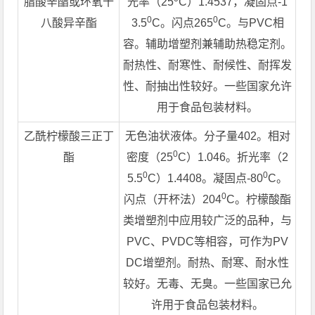
脂酸辛酯或环氧十
光率（25
C）1.4537，凝固点-1
0
0
八酸异辛酯
3.5
C。闪点265
C。与PVC相
容。辅助增塑剂兼辅助热稳定剂。
耐热性、耐寒性、耐候性、耐挥发
性、耐抽出性较好。一些国家允许
用于食品包装材料。
乙酰柠檬酸三正丁
无色油状液体。分子量402。相对
0
酯
密度（25
C）1.046。折光率（2
0
0
5.5
C）1.4408。凝固点-80
C。
0
闪点（开杯法）204
C。柠檬酸酯
类增塑剂中应用较广泛的品种，与
PVC、PVDC等相容，可作为PV
DC增塑剂。耐热、耐寒、耐水性
较好。无毒、无臭。一些国家已允
许用于食品包装材料。