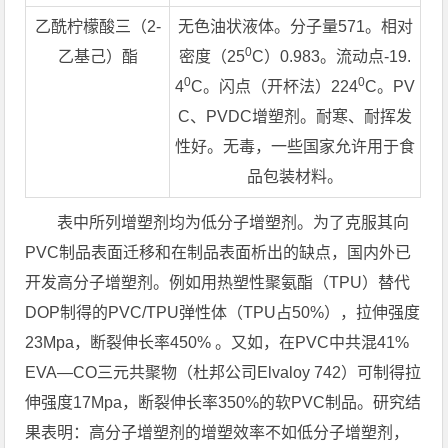
乙酰柠檬酸三（2-
无色油状液体。分子量571。相对
0
乙基己）酯
密度（25
C）0.983。流动点-19.
0
0
4
C。闪点（开杯法）224
C。PV
C、PVDC增塑剂。耐寒、耐挥发
性好。无毒，一些国家允许用于食
品包装材料。
表中所列增塑剂均为低分子增塑剂。为了克服其向
PVC制品表面迁移和在制品表面析出的缺点，国内外已
开发高分子增塑剂。例如用热塑性聚氨酯（TPU）替代
DOP制得的PVC/TPU弹性体（TPU占50%），拉伸强度
23Mpa，断裂伸长率450% 。又如，在PVC中共混41%
EVA—CO三元共聚物（杜邦公司Elvaloy 742）可制得拉
伸强度17Mpa，断裂伸长率350%的软PVC制品。研究结
果表明：高分子增塑剂的增塑效率不如低分子增塑剂，