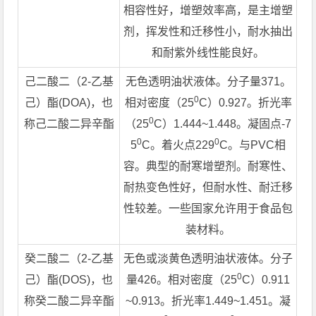
相容性好，增塑效率高，是主增塑
剂，挥发性和迁移性小，耐水抽出
和耐紫外线性能良好。
己二酸二（2-乙基
无色透明油状液体。分子量371。
0
己）酯(DOA)，也
相对密度（25
C）0.927。折光率
0
称己二酸二异辛酯
（25
C）1.444~1.448。凝固点-7
0
0
5
C。着火点229
C。与PVC相
容。典型的耐寒增塑剂。耐寒性、
耐热变色性好，但耐水性、耐迁移
性较差。一些国家允许用于食品包
装材料。
癸二酸二（2-乙基
无色或淡黄色透明油状液体。分子
0
己）酯(DOS)，也
量426。相对密度（25
C）0.911
称癸二酸二异辛酯
~0.913。折光率1.449~1.451。凝