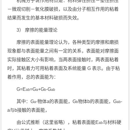
机械分子说作用特点是：材料弹性挤压－塑性挤压
－微观切削－氧化膜破损，以及由分子相互作用的粘着
结果而发生的基本材料破损而失效。
3） 摩擦的能量理论
摩擦的表面能量理论认为，各种类型的摩擦和磨损
现象都与表面能量之间有一定的关系，表面能对摩擦面
实际接触区大小有影响，当两表面接触时，两表面粘着
时，其粘着力可用粘着表面及系统能量 G 表示。由于粘
着作用，总的表面能为：
G=E
=G
+G
-G
ab
a
b
ab
其中：G
-物体a的表面能，G
物体b的表面能，G
-
a
b
ab
a与b接触的表面能，
由公式推断（这里省略），粘着表面能E
与材料硬
ab