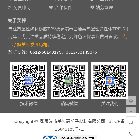
免责申明
合作伙伴
站务管理
关于美特
专注热塑性硫化橡胶TPV及高端苯乙烯类热塑性弹性体TPE-S十
九年，尤其注重品质持续稳定，为绿色环保事业做出贡献。
点
此了解美特发展历程。
聆听专线：0512-58149175，0512-58145875
技术微信
销售微信
关注我们
Copyright © 张家港市美特高分子材料有限公司
苏ICP备
15045189号-1
.