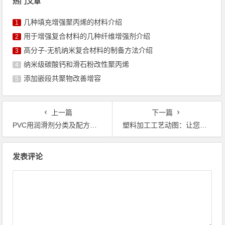
热门文章
几种填充增强聚丙烯的材料介绍
1
用于增强复合材料的几种纤维增强剂介绍
2
高分子-无机纳米复合材料的制备方法介绍
3
纳米级碳酸钙和滑石粉改性聚丙烯
4
添加嵌段共聚物改善增容
5
上一篇
下一篇
PVC用润滑剂分类及配方设计原则
塑料加工工艺动图：让您快速形象的了解从粒子到制品的变化
文章导航
发表评论