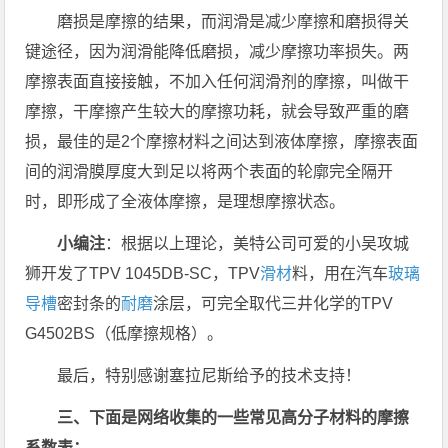
磨损是摩擦的结果，而润滑是减少摩擦和磨损得关
键途径，因为润滑能降低磨损，减少摩擦功率损失。两
摩擦表面直接接触，不加入任何润滑剂的摩擦，叫做干
摩擦，干摩擦产生较大的摩擦功耗，就会导致严重的磨
损，最佳的是2个摩擦材料之间达到液体摩擦，摩擦表面
间的润滑膜厚度大到足以将两个表面的轮廓完全隔开
时，即形成了全液体摩擦，是理想摩擦状态。
小编注
：根据以上理论，美特公司可爱的小吴攻城
狮开发了TPV 1045DB-SC，TPV
滑材
料，用在汽车
玻璃
导槽
密封条的
耐磨
涂层，可完全取代三井化学的TPV
G4502BS（低摩擦规格）。
最后，特别感谢塞拉尼斯给予的技术支持！
三、下面是网络收集的一些常见高分子材料的摩擦
系数表：