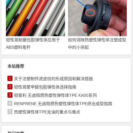
韧性哥耐磨包胶弹性体应用于
如何消除热塑性弹性体注塑成型
ABS塑料笔杆
中的小突起
本站推荐
1
关于注塑制件虎皮纹的形成原因和解决措施
2
韧性哥聚甲醛包胶弹性体选择指南
3
韧普利 无卤阻燃热塑性弹性体TPE KA00系列
4
RENPRENE 无卤阻燃热塑性弹性体TPE挤出成型指南
5
热塑性弹性体TPE充油的重点与难点