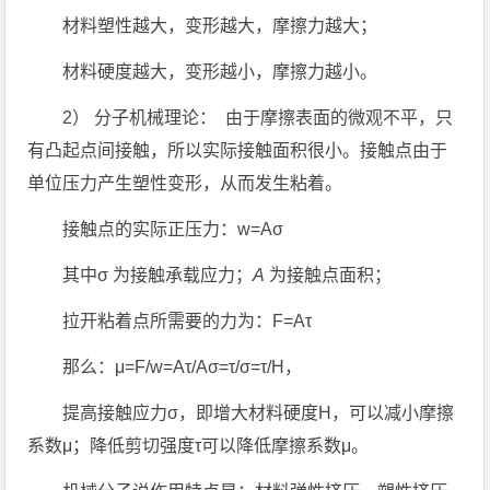
材料塑性越大，变形越大，摩擦力越大；
材料硬度越大，变形越小，摩擦力越小。
2） 分子机械理论： 由于摩擦表面的微观不平，只
有凸起点间接触，所以实际接触面积很小。接触点由于
单位压力产生塑性变形，从而发生粘着。
接触点的实际正压力：w=Aσ
其中σ 为接触承载应力；
A
为接触点面积；
拉开粘着点所需要的力为：F=Aτ
那么：μ=F/w=Aτ/Aσ=τ/σ=τ/H，
提高接触应力σ，即增大材料硬度
H
，可以减小摩擦
系数μ；降低剪切强度τ可以降低摩擦系数μ。