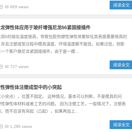
阅读全文
0日
669 views
龙弹性体应用于玻纤增强尼龙66紧固接插件
龙双6的熔化温度很高，导致包胶热塑性弹性体要软化其表面需要很高的
，并且注塑成型过程中模具温度、环境温度都不能低，如果过低，则影
一个客户做尼龙紧固接插件，由于是一模...
阅读全文
2日
727 views
塑性弹性体注塑成型中的小突起
（小突点），位置不固定。 这种情况，基本可以判断，不是模具的问
塑性弹性体材料或者工艺的问题。 因为注塑工艺，一般情况下，注塑表
，而不应该有突起（凸起），如果再加上...
阅读全文
1日
1,285 views