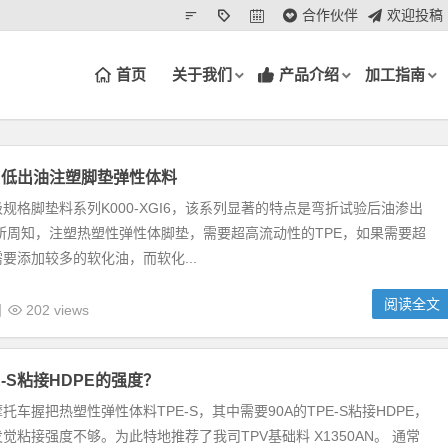
合作伙伴
欢迎投稿
首页
关于我们
产品介绍
加工指南
出低出油注塑脚垫弹性体料
规格脚垫料系列K000-XGI6，该系列显著的特点是弯折试验后油渗出
所周知，注塑热塑性弹性体脚垫，需要超高流动性的TPE，如果需要超
要添加较多的软化油，而软化...
阅读全文
日
202 views
-S粘接HDPE的强度？
托车握把热塑性弹性体料TPE-S，其中需要90A的TPE-S粘接HDPE，
觉粘接强度不够。为此特地推荐了我司TPV基础料 X1350AN。 通常