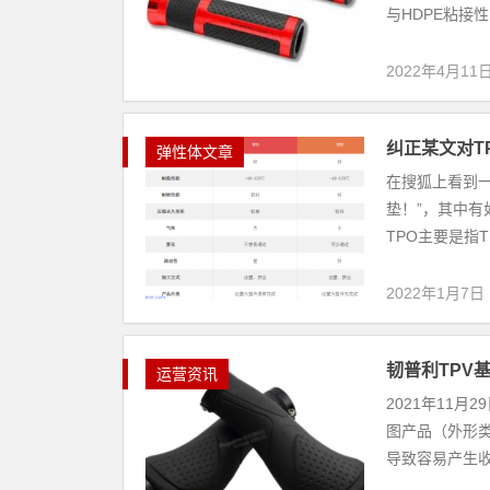
与HDPE粘接性
2022年4月11
纠正某文对T
弹性体文章
在搜狐上看到一
垫！”，其中有如
TPO主要是指TPV
2022年1月7日
韧普利TPV
运营资讯
2021年11
图产品（外形类
导致容易产生收