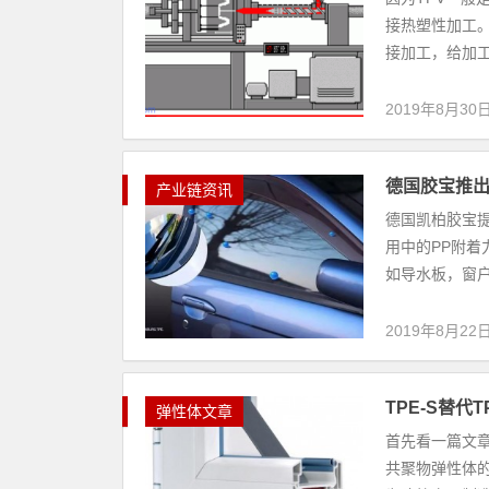
接热塑性加工。
接加工，给加工
2019年8月30
德国胶宝推出
产业链资讯
德国凯柏胶宝
用中的PP附着
如导水板，窗户
2019年8月22
TPE-S替
弹性体文章
首先看一篇文章
共聚物弹性体