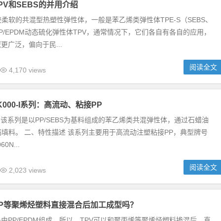
PV和SEBS的并用介绍
柔软的共混型热塑性弹性体，一般是苯乙烯类弹性体TPE-S（SEBS、
PP/EPDM动态硫化弹性体TPV，通常情况下，它们各自有各自的应用，
域更广泛，偏向于民...
阅读全文
4,170 views
 K000-I系列：高流动、粘接PP
该系列是以PP/SEBS为基料组成的苯乙烯类共混弹性体，通过石蜡油
填料。 二、特性描述 该系列主要用于高流动注塑粘接PP，典型牌号
60N...
阅读全文
2,023 views
PP等聚烯烃塑料直接混合后加工成型吗？
是由PP/EPDM组成，所以，TPV可以和聚丙烯等聚烯烃塑料掺混后，直