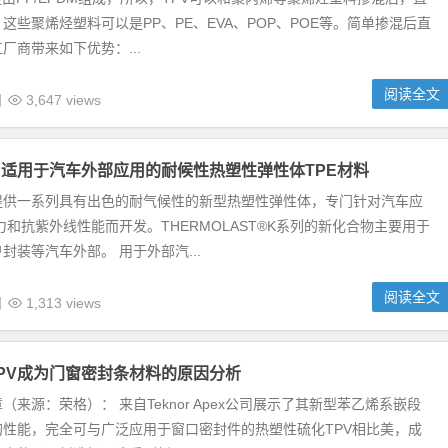
这些聚烯烃塑料可以是PP、PE、EVA、POP、POE等。简单掺混后直
厂商带来如下优势：...
阅读全文
日
3,647 views
适用于汽车外部应用的耐候性热塑性弹性体TPE材料
提供一系列具有出色的耐气候性的新型热塑性弹性体，专门针对汽车应
力和抗紫外线性能而开发。THERMOLAST®K系列的新化合物主要用于
封装等汽车外部。 用于外部汽...
阅读全文
日
1,313 views
代TPV成为门窗密封条材料的原因分析
（来源：荣格）： 来自Teknor Apex公司展示了其新型苯乙烯系嵌段
的性能，完全可与广泛应用于窗口密封件的热塑性硫化TPV相比美，成