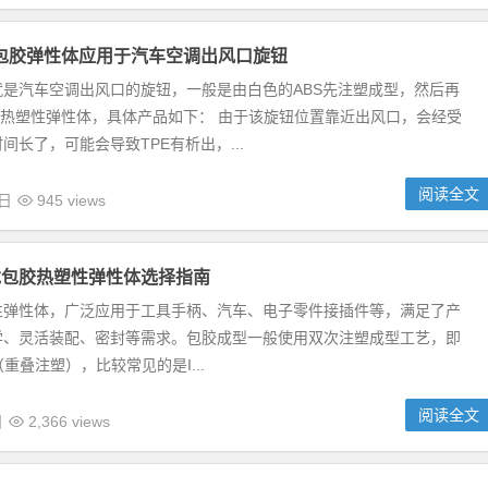
S包胶弹性体应用于汽车空调出风口旋钮
就是汽车空调出风口的旋钮，一般是由白色的ABS先注塑成型，然后再
的热塑性弹性体，具体产品如下： 由于该旋钮位置靠近出风口，会经受
间长了，可能会导致TPE有析出，...
阅读全文
3日
945 views
龙包胶热塑性弹性体选择指南
性弹性体，广泛应用于工具手柄、汽车、电子零件接插件等，满足了产
学、灵活装配、密封等需求。包胶成型一般使用双次注塑成型工艺，即
ing（重叠注塑），比较常见的是I...
阅读全文
日
2,366 views