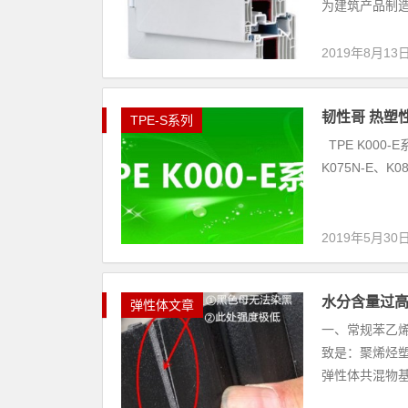
为建筑产品制造
2019年8月13
韧性哥 热塑性
TPE-S系列
TPE K000-E
K075N-E、K0
2019年5月30
水分含量过高
弹性体文章
一、常规苯乙
致是：聚烯烃塑
弹性体共混物基本