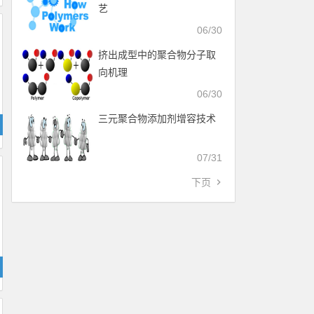
艺
06/30
挤出成型中的聚合物分子取
向机理
06/30
三元聚合物添加剂增容技术
07/31
下页