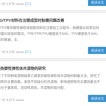
阅读全文
日
2,878 views
2
/TPU/TPV材料在注塑成型时粘模问题改善
/TPU/TPV等热塑性弹性体软胶材料在注塑加工过程中，粘模是比较常见的
比较低的情况，TPE/TPR/TPU硬度低于60A、TPV硬度低于40A，
的普遍，主...
阅读全文
日
8,236 views
1
类热塑性弹性体共混物的研究
述了不同种类透明级苯乙烯类热塑性弹性体共混物的制备方法，研究了
明性的主要因素。发现不同组分的共混物，影响透明性的主要因素也不
分子量高低，流动性高低，共混物的组分配...
阅读全文
日
3,672 views