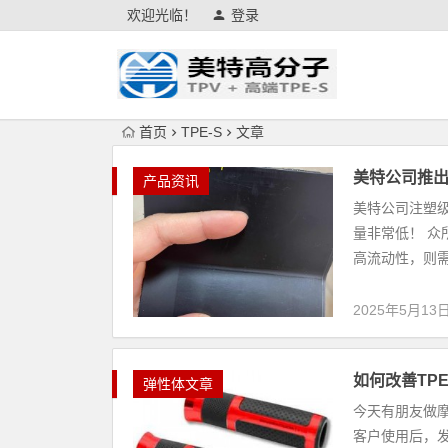
欢迎光临！
登录
首页
TPE-S
文章
美特公司推
产品资讯
美特公司注塑级
量非常低！ 众
高流动性，则需
2025年5月13
如何改善TPE
弹性体文章
今天有朋友做摩
客户使用后，发