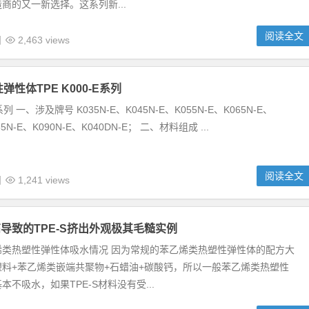
商的又一新选择。这系列新...
阅读全文
日
2,463 views
弹性体TPE K000-E系列
系列 一、涉及牌号 K035N-E、K045N-E、K055N-E、K065N-E、
85N-E、K090N-E、K040DN-E； 二、材料组成 ...
阅读全文
日
1,241 views
导致的TPE-S挤出外观极其毛糙实例
烯类热塑性弹性体吸水情况 因为常规的苯乙烯类热塑性弹性体的配方大
料+苯乙烯类嵌端共聚物+石蜡油+碳酸钙，所以一般苯乙烯类热塑性
不吸水，如果TPE-S材料没有受...