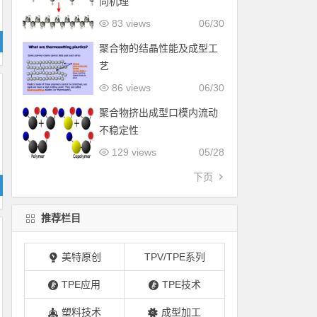
向机理
83 views
06/30
聚合物的结晶性能及成型工
艺
86 views
06/30
聚合物挤出成型口模内流动
不稳定性
129 views
05/28
下页
推荐栏目
美特原创
TPV/TPE系列
TPE应用
TPE技术
塑料技术
成型加工