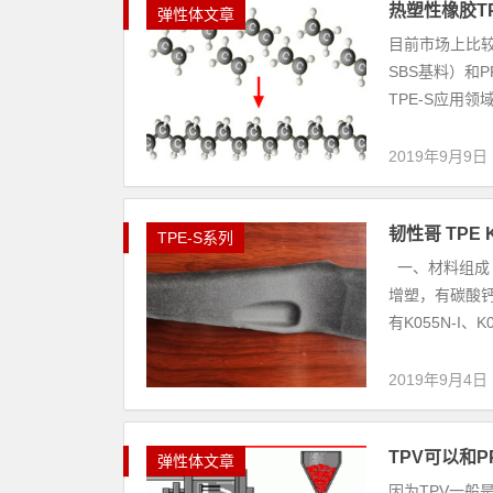
热塑性橡胶T
弹性体文章
目前市场上比较
SBS基料）和
TPE-S应用领
2019年9月9日
韧性哥 TPE
TPE-S系列
一、材料组成 
增塑，有碳酸钙
有K055N-I、K0
2019年9月4日
TPV可以和
弹性体文章
因为TPV一般