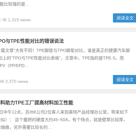
能比较强的是...
阅读全文
日
1,319 views
PO与TPE性能对比的错误说法
篇文章“大有不同！TPE脚垫与TPO脚垫对比，谁是真正的健康汽车脚
上的“TPO与TPE性能对比表格”，文章中，TPE指的是TPE-S，而
（PP/EPD...
阅读全文
2,370 views
基料助力TPE工厂提高材料加工性能
月29日中午12点，苏州K公司2位客人来到美特产品经理办公室，带来如下
似）： 这个握把的硬度大约45~50A，有个特点，就是壁厚比较厚，
缩痕，另外需要比较长的...