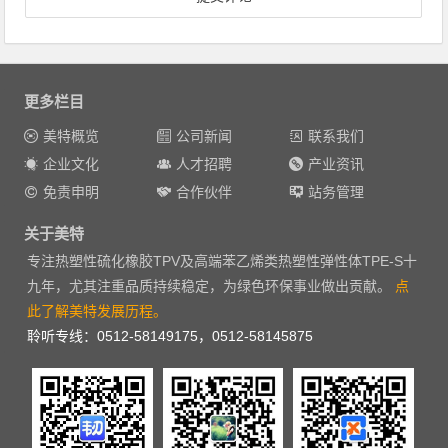
更多栏目
美特概览
公司新闻
联系我们
企业文化
人才招聘
产业资讯
免责申明
合作伙伴
站务管理
关于美特
专注热塑性硫化橡胶TPV及高端苯乙烯类热塑性弹性体TPE-S十
九年，尤其注重品质持续稳定，为绿色环保事业做出贡献。
点
此了解美特发展历程。
聆听专线：0512-58149175，0512-58145875