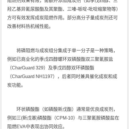
阻燃剂效果有限，需额外添加成炭剂（如季戊四醇、三
羟乙基异氰尿酸酯及其聚酯、三嗪-哌啶-吡啶缩聚物等）
方可有效发挥成炭阻燃作用。部分高分子量成炭剂还可
改善材料热机械性能。
将磷阻燃与成炭组分集成于单一分子是一种策略，
例如已商业化的季戊四醇螺环双磷酸酯双三聚氰胺盐
（CharGuard 329）及季戊四醇双环磷酸酯
（CharGuard NH1197），后者同时兼具催化成炭和成
炭功能。
环状磷酸酯（如磷酸新戊酯）通常是优良成炭剂，
例如三(新戊基)磷酸酯（CPM-10）与三聚氰胺磷酸盐在
阻燃EVA中表现出协同效应。