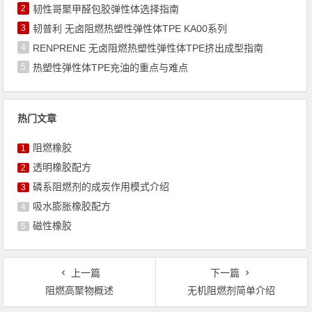
2
韧性哥聚甲醛包胶弹性体选择指南
3
韧普利 无卤阻燃热塑性弹性体TPE KA00系列
4
RENPRENE 无卤阻燃热塑性弹性体TPE挤出成型指南
5
热塑性弹性体TPE充油的重点与难点
热门文章
阻燃橡胶
1
透明橡胶配方
2
磷系阻燃剂的成炭作用模式介绍
3
吸水膨胀橡胶配方
4
磁性橡胶
5
上一篇
下一篇
阻燃高聚物概述
无机阻燃剂简单介绍