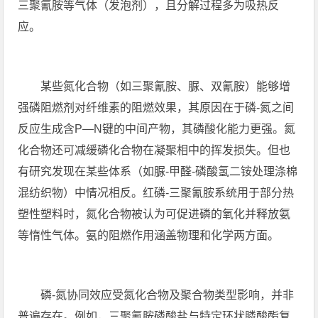
三聚氰胺等气体（发泡剂），且分解过程多为吸热反
应。
某些氮化合物（如三聚氰胺、脲、双氰胺）能够增
强磷阻燃剂对纤维素的阻燃效果，其原因在于磷-氮之间
反应生成含P—N键的中间产物，其磷酸化能力更强。氮
化合物还可减缓磷化合物在凝聚相中的挥发损失。但也
有研究发现在某些体系（如脲-甲醛-磷酸氢二铵处理涤棉
混纺织物）中情况相反。红磷-三聚氰胺系统用于部分热
塑性塑料时，氮化合物被认为可促进磷的氧化并释放氨
等惰性气体。氨的阻燃作用涵盖物理和化学两方面。
磷-氮协同效应受氮化合物及聚合物类型影响，并非
普遍存在。例如，三聚氰胺磷酸盐与特定环状膦酸酯复