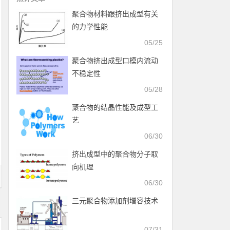
聚合物材料跟挤出成型有关
的力学性能
05/25
聚合物挤出成型口模内流动
不稳定性
05/28
聚合物的结晶性能及成型工
艺
06/30
挤出成型中的聚合物分子取
向机理
06/30
三元聚合物添加剂增容技术
07/31