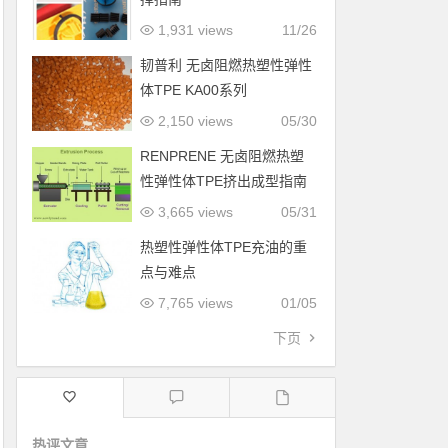
1,931 views
11/26
韧普利 无卤阻燃热塑性弹性
体TPE KA00系列
2,150 views
05/30
RENPRENE 无卤阻燃热塑
性弹性体TPE挤出成型指南
3,665 views
05/31
热塑性弹性体TPE充油的重
点与难点
7,765 views
01/05
下页
热评文章