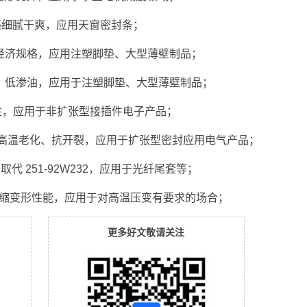
，手感细腻干爽，应用天窗密封条；
气味、经济规格，应用注塑脚垫、大型薄壁制品；
低气味、低渗油，应用于注塑脚垫、大型薄壁制品；
的流动性，应用于非扩张型接插件电子产品；
外、耐高温老化、抗开裂，应用于扩张型密封应用电气产品；
折，取代 251-92W232，应用于光纤尾套等；
能及压缩变形性能，应用于对高温压变有要求的场合；
更多好文敬请关注