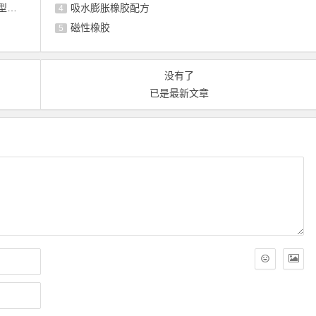
南
吸水膨胀橡胶配方
4
磁性橡胶
5
没有了
已是最新文章