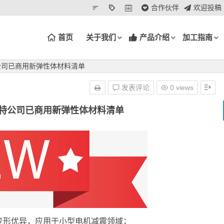
合作伙伴
欢迎投稿
首页
关于我们
产品介绍
加工指南
特公司已商用新弹性体材料清单
发表评论
0 views
度美特公司已商用新弹性体材料清单
压缩变形优异，应用于小型电机减震领域；