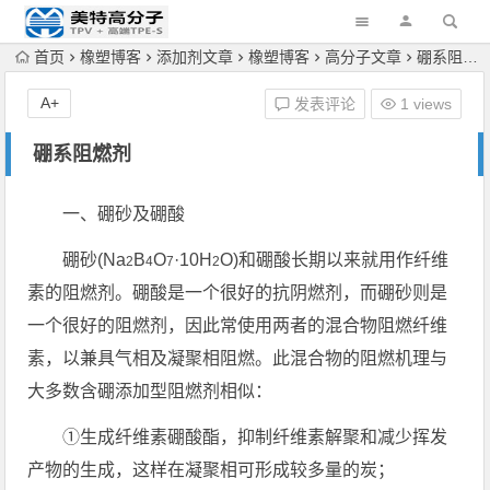
首页
橡塑博客
添加剂文章
橡塑博客
高分子文章
硼系阻燃剂
A+
发表评论
1 views
硼系阻燃剂
一、硼砂及硼酸
硼砂(Na
B
O
·10H
O)和硼酸长期以来就用作纤维
2
4
7
2
素的阻燃剂。硼酸是一个很好的抗阴燃剂，而硼砂则是
一个很好的阻燃剂，因此常使用两者的混合物阻燃纤维
素，以兼具气相及凝聚相阻燃。此混合物的阻燃机理与
大多数含硼添加型阻燃剂相似：
①生成纤维素硼酸酯，抑制纤维素解聚和减少挥发
产物的生成，这样在凝聚相可形成较多量的炭；