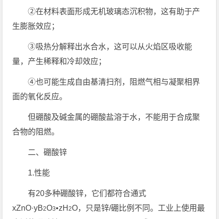
②在材料表面形成无机玻璃态沉积物，这有助于产
生膨胀效应；
③吸热分解释出水合水，这可以从火焰区吸收能
量，产生稀释和冷却效应；
④也可能生成自由基清扫剂，阻燃气相与凝聚相界
面的氧化反应。
但硼酸及碱金属的硼酸盐溶于水，不能用于合成聚
合物的阻燃。
二、硼酸锌
1.性能
有20多种硼酸锌，它们都符合通式
xZnO·yB
O
•zH
O，只是锌/硼比例不同。工业上使用最
2
3
2