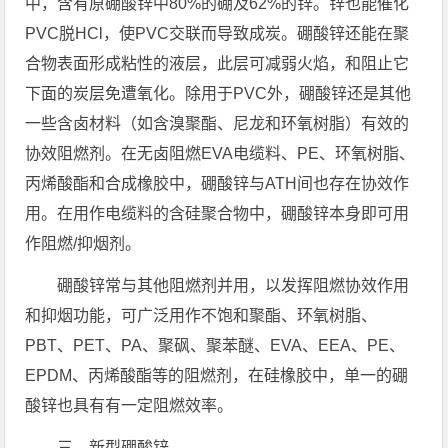
中，含有原硼酸锌中80%的硼及62%的锌。锌也能催化
PVC脱HCl，使PVC交联而导致成炭。硼酸锌还能在聚
合物表面形成粘性的液层，此层可减弱火焰，和阻止它
下面的炭层免遭氧化。除用于PVC外，硼酸锌还是其他
一些含卤材料（如含溴聚酯、尼龙和环氧树脂）有效的
协效阻燃剂。在无卤阻燃EVA电缆料、PE、环氧树脂、
丙烯酸酯和合成橡胶中，硼酸锌与ATH间也存在协效作
用。在用作电缆料的含硅聚合物中，硼酸锌本身即可用
作阻燃/抑烟剂。
硼酸锌常与其他阻燃剂并用，以发挥阻燃协效作用
和抑烟功能，可广泛用作不饱和聚酯、环氧树脂、
PBT、PET、PA、聚砜、聚苯醚、EVA、EEA、PE、
EPDM、丙烯酸酯等的阻燃剂，在硅橡胶中，单一的硼
酸锌也具有有一定阻燃效率。
三、新型硼酸锌