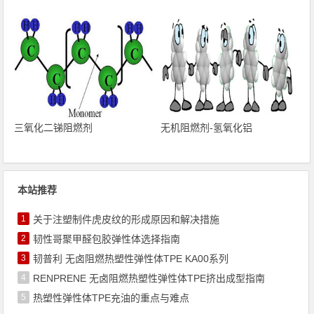
三氧化二锑阻燃剂
无机阻燃剂-氢氧化铝
本站推荐
1
关于注塑制件虎皮纹的形成原因和解决措施
2
韧性哥聚甲醛包胶弹性体选择指南
3
韧普利 无卤阻燃热塑性弹性体TPE KA00系列
4
RENPRENE 无卤阻燃热塑性弹性体TPE挤出成型指南
5
热塑性弹性体TPE充油的重点与难点