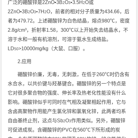
广泛的硼酸锌是2ZnO•3B
O
•3.5H
O或
2
3
2
2ZnO•3B
O
•7H
O，前者的相对分子质量为434.66，后
2
3
2
者为479.72。上述硼酸锌为白色结晶，熔点980℃，密度
2.8g/cm³，折射率1.58，300℃以上开始失去结晶水，不
溶于水和一般有机溶剂，可溶于氨水生成络盐。
LD
>10000mg/kg（大鼠、口服）。
50
2.应用
硼酸锌价廉，无毒，无刺激，在低于260℃时仍含有
水合水，以共价键与羟基键合。硼酸锌的另一个特点是
它对很多聚合物的强度、伸长率及热老化性能没有什么
影响。硼酸锌似乎可同时在气相及凝聚相起作用，它与
含卤高聚物作用能产生氯化锌和氯氧化锌，此两者均系
自由基终止剂，这点与Sb
O
作用类似。另外，硼酸锌
2
3
可促进成炭。含硼酸锌的PVC在560℃下所形成的炭