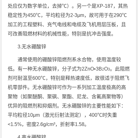
处应仅为数字单位，去掉℃）。另一个是XP-187，其热
稳定性为450℃，平均粒径为2-3μm，故可用于在290℃
加工的工程塑料、充气电线和电缆及飞机用层压板，且
可改善阻燃材料的机械性能，特别是抗冲击强度。
3.无水硼酸锌
通常使用的硼酸锌阻燃剂系水合物，使用温度较
低。有一种无水硼酸锌，分子式为2ZnO•3B
O
。此阻燃
2
3
剂可耐温至600℃，特别是释热速度低，故很适于阻燃飞
机零部件。无水硼酸锌可作为一系列加工温度极高的高
聚物（如聚醚酮、聚砜、聚酯、尼龙、含氟高聚物等）
优异的阻燃剂和抑烟剂。无水硼酸锌的主要性能如下：
平均粒径10μm（激光衍射法测定），400℃时失重
<1.5%，密度2.6g/cm³，折射率1.58。
4.高水硼酸锌