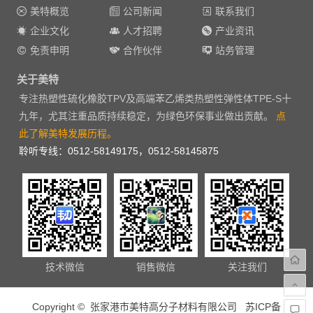
美特概览
公司新闻
联系我们
企业文化
人才招聘
产业资讯
免责申明
合作伙伴
站务管理
关于美特
专注热塑性硫化橡胶TPV及高端苯乙烯类热塑性弹性体TPE-S十
九年，尤其注重品质持续稳定，为绿色环保事业做出贡献。
点
此了解美特发展历程。
聆听专线：0512-58149175，0512-58145875
技术微信
销售微信
关注我们
Copyright © 张家港市美特高分子材料有限公司
苏ICP备