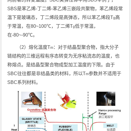
SBS是苯乙烯-丁二烯-苯乙烯三嵌段共聚物，苯乙烯段常
温下是玻璃态，丁二烯段是高弹态，所以苯乙烯段T
高
g
于常温，在80~100℃，丁二烯T
低于常温，
g
在-80~-90℃。
（2）熔化温度T
：对于结晶型聚合物，指大分子
m
链结构的三维远程有序态转变为无序粘流态的温度，也
称熔点。是结晶型聚合物成型加工温度的下限。由于
SBC往往都是非结晶类的材料，所以T
参数并不适用于
m
SBC系列材料。