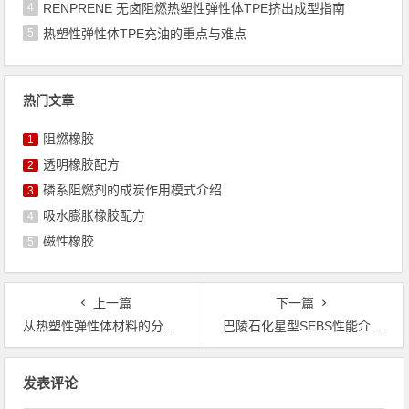
4
RENPRENE 无卤阻燃热塑性弹性体TPE挤出成型指南
5
热塑性弹性体TPE充油的重点与难点
热门文章
阻燃橡胶
1
透明橡胶配方
2
磷系阻燃剂的成炭作用模式介绍
3
吸水膨胀橡胶配方
4
磁性橡胶
5
上一篇
下一篇
从热塑性弹性体材料的分解看材料试验到量产的不同
巴陵石化星型SEBS性能介绍及应用
文章导航
发表评论