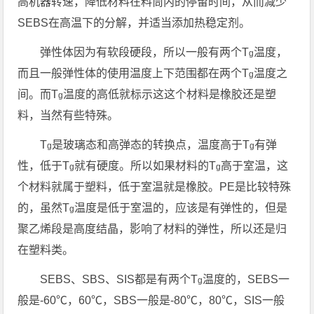
高机器转速，降低材料在料筒内的停留时间，从而减少
SEBS在高温下的分解，并适当添加热稳定剂。
弹性体因为有软段硬段，所以一般有两个T
温度，
g
而且一般弹性体的使用温度上下范围都在两个T
温度之
g
间。而T
温度的高低就标示这这个材料是橡胶还是塑
g
料，当然有些特殊。
T
是玻璃态和高弹态的转换点，温度高于T
有弹
g
g
性，低于T
就有硬度。所以如果材料的T
高于室温，这
g
g
个材料就属于塑料，低于室温就是橡胶。PE是比较特殊
的，虽然T
温度是低于室温的，应该是有弹性的，但是
g
聚乙烯段是高度结晶，影响了材料的弹性，所以还是归
在塑料类。
SEBS、SBS、SIS都是有两个T
温度的，SEBS一
g
般是-60℃，60℃，SBS一般是-80℃，80℃，SIS一般