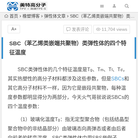
首页
橡塑博客
弹性体文章
SBC（苯乙烯类嵌端共聚物）类弹性体的四个特征温度
A+
发表评论
11,704 views
SBC（苯乙烯类嵌端共聚物）类弹性体的四个特
征温度
SBC类弹性体的几个特征温度是T
、T
、T
、T
，
g
m
f
d
其实热塑性的高分子材料都涉及这些参数，但是
SBCs
和
其它高分子材料不一样，因为它是嵌段共聚物，每种温
度参数都明显得分为两部分，今天火气哥就说说SBCs的
四个温度参数：
（1）玻璃化温度T
：指无定型聚合物（包括结晶型
g
聚合物中的非结晶部分）由玻璃态向高弹态或者由后者
向前者的转变温度。SBC类弹性体中用SBS举例子，