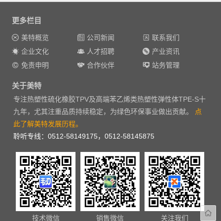
更多栏目
美特概览
公司新闻
联系我们
企业文化
人才招聘
产业资讯
免责申明
合作伙伴
站务管理
关于美特
专注热塑性硫化橡胶TPV及高端苯乙烯类热塑性弹性体TPE-S十
九年，尤其注重品质持续稳定，为绿色环保事业做出贡献。
点
此了解美特发展历程。
聆听专线：0512-58149175，0512-58145875
技术微信
销售微信
关注我们