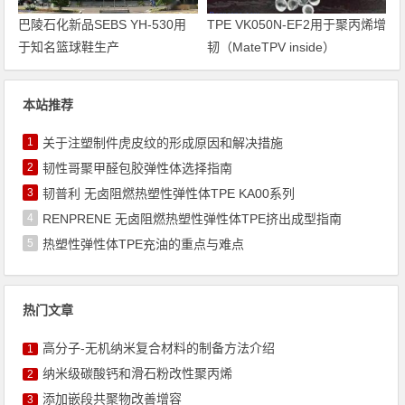
巴陵石化新品SEBS YH-530用
TPE VK050N-EF2用于聚丙烯增
于知名篮球鞋生产
韧（MateTPV inside）
本站推荐
1
关于注塑制件虎皮纹的形成原因和解决措施
2
韧性哥聚甲醛包胶弹性体选择指南
3
韧普利 无卤阻燃热塑性弹性体TPE KA00系列
4
RENPRENE 无卤阻燃热塑性弹性体TPE挤出成型指南
5
热塑性弹性体TPE充油的重点与难点
热门文章
高分子-无机纳米复合材料的制备方法介绍
1
纳米级碳酸钙和滑石粉改性聚丙烯
2
添加嵌段共聚物改善增容
3