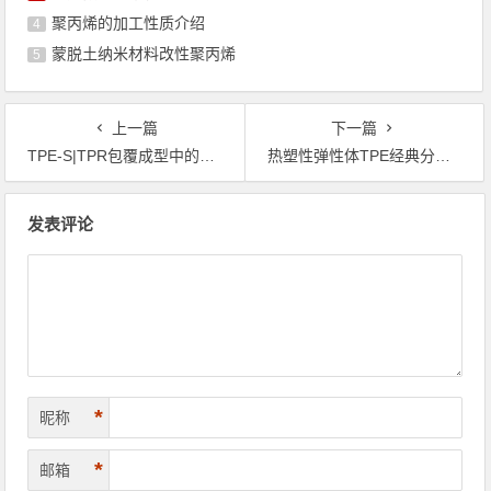
聚丙烯的加工性质介绍
4
蒙脱土纳米材料改性聚丙烯
5
上一篇
下一篇
TPE-S|TPR包覆成型中的硬胶（ABS、PP）件变形问题
热塑性弹性体TPE经典分类（带图）
文章导航
发表评论
*
昵称
*
邮箱