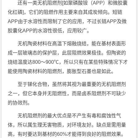
还有一类无机阻燃剂[如聚磷酸铵（APP）和微胶囊
化红磷]，它们的阻燃作用主要来自其成炭倾向。短链
APP由于水溶性而限制了它的应用，不过长链APP及微
胶囊化APP的水溶性很低，应用较广。
无机陶瓷材料在高温下熔融烧结，能在基材表面形
成一层玻璃态的保护层，此层阻燃效果极佳。但陶瓷的
烧结温度达800～900℃，所以只有在某些特殊情况下才
能使用陶瓷材料的阻燃剂，膨胀型石墨也是如此。
至于锑化合物，虽然将其视为最重要的无机阻燃剂
之一，但它本身并无阻燃性，而是卤系阻燃剂不可缺少
的协效剂。
无机阻燃剂的最大优点是不产生有毒和腐蚀性气
体，所以属生理无害物质，对环境友好。缺点是需用量
高，有时要达到基材的60%才能得到良好的阻燃效果。