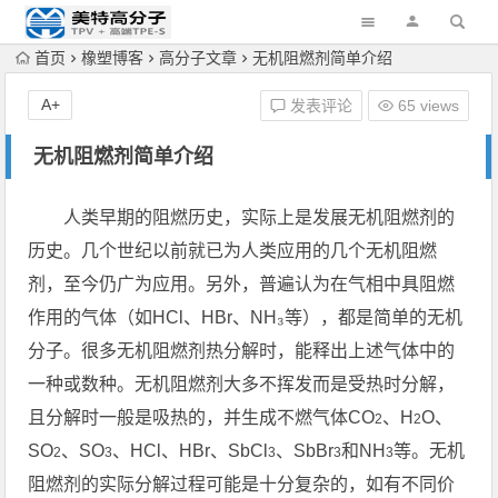
首页
橡塑博客
高分子文章
无机阻燃剂简单介绍
A+
发表评论
65 views
无机阻燃剂简单介绍
人类早期的阻燃历史，实际上是发展无机阻燃剂的
历史。几个世纪以前就已为人类应用的几个无机阻燃
剂，至今仍广为应用。另外，普遍认为在气相中具阻燃
作用的气体（如HCl、HBr、NH₃等），都是简单的无机
分子。很多无机阻燃剂热分解时，能释出上述气体中的
一种或数种。无机阻燃剂大多不挥发而是受热时分解，
且分解时一般是吸热的，并生成不燃气体CO
、H
O、
2
2
SO
、SO
、HCl、HBr、SbCl
、SbBr
和NH
等。无机
2
3
3
3
3
阻燃剂的实际分解过程可能是十分复杂的，如有不同价