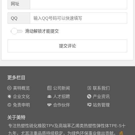
网址
QQ
滑动解锁才能提交
更多栏目
美特概览
公司新闻
联系我们
企业文化
人才招聘
产业资讯
免责申明
合作伙伴
站务管理
关于美特
专注热塑性硫化橡胶TPV及高端苯乙烯类热塑性弹性体TPE-S十
九年，尤其注重品质持续稳定，为绿色环保事业做出贡献。
点