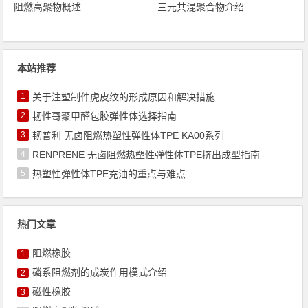
阻燃高聚物概述
三元共混聚合物介绍
本站推荐
1
关于注塑制件虎皮纹的形成原因和解决措施
2
韧性哥聚甲醛包胶弹性体选择指南
3
韧普利 无卤阻燃热塑性弹性体TPE KA00系列
4
RENPRENE 无卤阻燃热塑性弹性体TPE挤出成型指南
5
热塑性弹性体TPE充油的重点与难点
热门文章
阻燃橡胶
1
磷系阻燃剂的成炭作用模式介绍
2
磁性橡胶
3