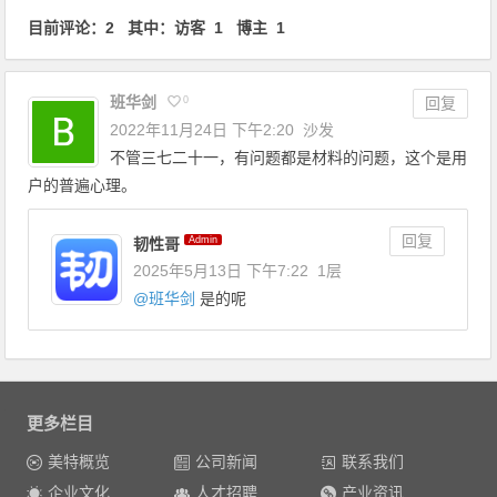
目前评论：2 其中：访客 1 博主 1
班华剑
0
回复
2022年11月24日 下午2:20
沙发
不管三七二十一，有问题都是材料的问题，这个是用
户的普遍心理。
回复
Admin
韧性哥
2025年5月13日 下午7:22
1层
@
班华剑
是的呢
更多栏目
美特概览
公司新闻
联系我们
企业文化
人才招聘
产业资讯