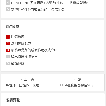
4
RENPRENE 无卤阻燃热塑性弹性体TPE挤出成型指南
5
热塑性弹性体TPE充油的重点与难点
热门文章
阻燃橡胶
1
透明橡胶配方
2
磷系阻燃剂的成炭作用模式介绍
3
吸水膨胀橡胶配方
4
磁性橡胶
5
上一篇
下一篇
弹性体、塑性体、橡胶、可塑性、母炼胶等专业用语介绍
EPDM橡胶接着弹性体的粘接强度探讨
文章导航
发表评论