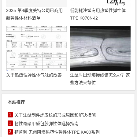
2025-第4季度美特公司已商用
低能耗注塑专用热塑性弹性体
新弹性体材料清单
TPE K070N-I2
关于热塑性弹性体气味的改善
注塑时出现熔接线该怎么办？这
些方法来帮忙
本站推荐
1
关于注塑制件虎皮纹的形成原因和解决措施
2
韧性哥聚甲醛包胶弹性体选择指南
3
韧普利 无卤阻燃热塑性弹性体TPE KA00系列