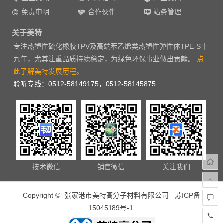
免责申明
合作伙伴
站务管理
关于美特
专注热塑性硫化橡胶TPV及高端苯乙烯类热塑性弹性体TPE-S十
九年，尤其注重品质持续稳定，为绿色环保事业做出贡献。
点
此了解美特发展历程。
聆听专线：0512-58149175，0512-58145875
技术微信
销售微信
关注我们
Copyright © 张家港市美特高分子材料有限公司
苏ICP备
15045189号-1
.