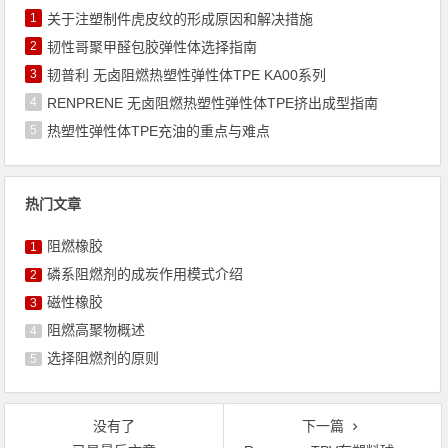
1
关于注塑制件虎皮纹的形成原因和解决措施
2
韧性哥聚甲醛包胶弹性体选择指南
3
韧普利 无卤阻燃热塑性弹性体TPE KA00系列
4
RENPRENE 无卤阻燃热塑性弹性体TPE挤出成型指南
5
热塑性弹性体TPE充油的重点与难点
热门文章
阻燃橡胶
1
磷系阻燃剂的成炭作用模式介绍
2
磁性橡胶
3
阻燃高聚物概述
4
选择阻燃剂的原则
5
没有了
下一篇