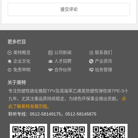
更多栏目
美特概览
公司新闻
联系我们
企业文化
人才招聘
产业资讯
免责申明
合作伙伴
站务管理
关于美特
专注热塑性硫化橡胶TPV及高端苯乙烯类热塑性弹性体TPE-S十
九年，尤其注重品质持续稳定，为绿色环保事业做出贡献。
点
此了解美特发展历程。
聆听专线：0512-58149175，0512-58145875